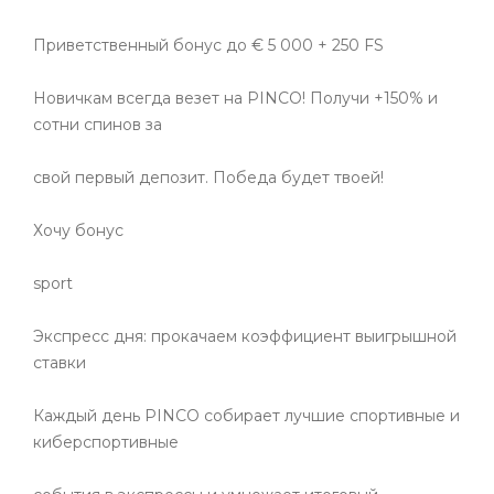
Приветственный бонус до € 5 000 + 250 FS
Новичкам всегда везет на PINCO! Получи +150% и
сотни спинов за
свой первый депозит. Победа будет твоей!
Хочу бонус
sport
Экспресс дня: прокачаем коэффициент выигрышной
ставки
Каждый день PINCO собирает лучшие спортивные и
киберспортивные