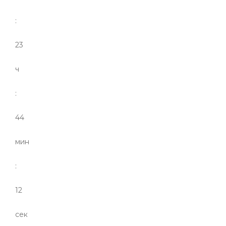
:
23
ч
:
44
мин
:
12
сек