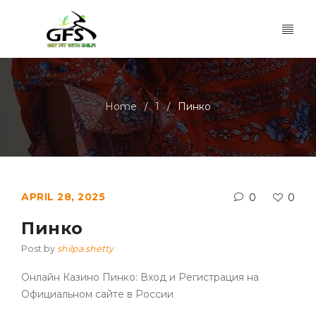
Home
1
Пинко
/
/
APRIL 28, 2025
0
0
Пинко
Post by
shilpa shetty
Онлайн Казино Пинко: Вход и Регистрация на
Официальном сайте в России