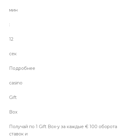
мин
:
12
сек
Подробнее
casino
Gift
Boх
Получай по 1 Gift Box-у за каждые € 100 оборота
ставок и