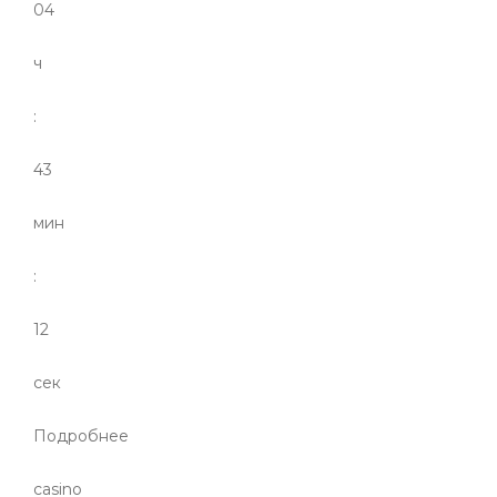
04
ч
:
43
мин
:
12
сек
Подробнее
casino