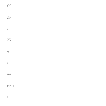
05
дн
:
23
ч
:
44
мин
: