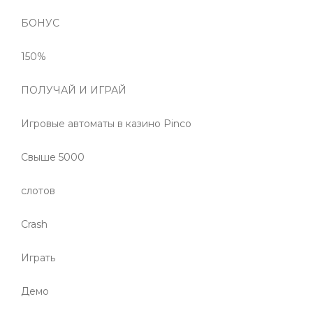
БОНУС
150%
ПОЛУЧАЙ И ИГРАЙ
Игровые автоматы в казино Pinco
Свыше 5000
слотов
Crash
Играть
Демо