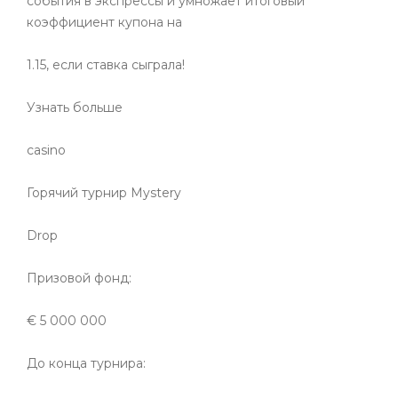
события в экспрессы и умножает итоговый
коэффициент купона на
1.15, если ставка сыграла!
Узнать больше
casino
Горячий турнир Mystery
Drop
Призовой фонд:
€ 5 000 000
До конца турнира: