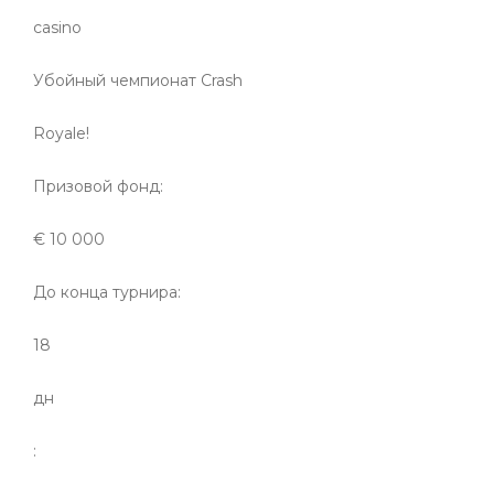
casino
Убойный чемпионат Crash
Royale!
Призовой фонд:
€ 10 000
До конца турнира:
18
дн
: