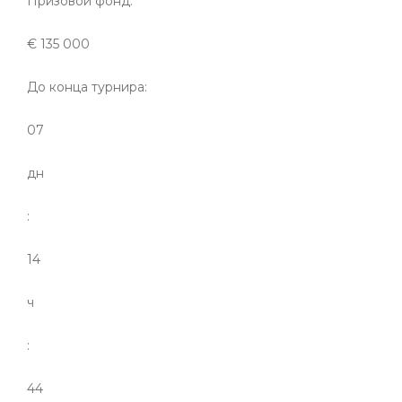
Призовой фонд:
€ 135 000
До конца турнира:
07
дн
:
14
ч
:
44