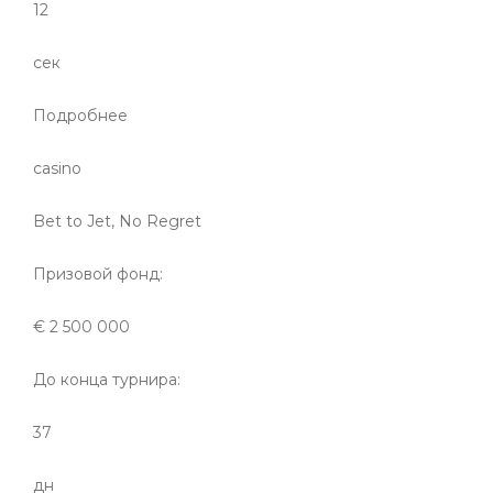
12
сек
Подробнее
casino
Bet to Jet, No Regret
Призовой фонд:
€ 2 500 000
До конца турнира:
37
дн