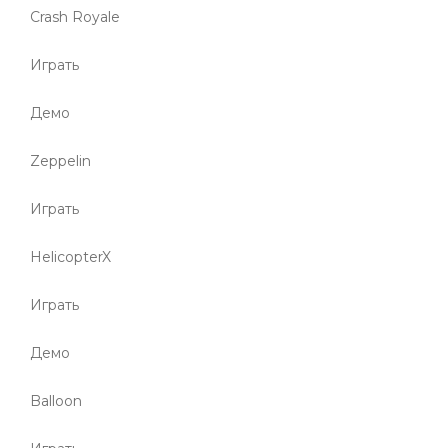
Crash Royale
Играть
Демо
Zeppelin
Играть
HelicopterX
Играть
Демо
Balloon