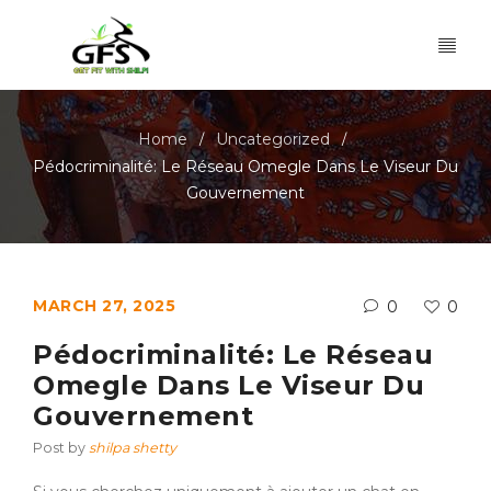
Home
Uncategorized
/
/
Pédocriminalité: Le Réseau Omegle Dans Le Viseur Du
Gouvernement
MARCH 27, 2025
0
0
Pédocriminalité: Le Réseau
Omegle Dans Le Viseur Du
Gouvernement
Post by
shilpa shetty