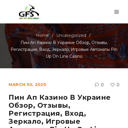
Home
Uncategorized
/
/
Пин Ап Казино В Украине Обзор, Отзывы,
Регистрация, Вход, Зеркало, Игровые Автоматы Pin
Up On Line Casino
MARCH 30, 2025
0
0
Пин Ап Казино В Украине
Обзор, Отзывы,
Регистрация, Вход,
Зеркало, Игровые