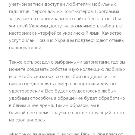
учетной записи доступен любителям мобильных
гаджетов, персональных компьютеров. Программа
загружается с оригинального сайта бесплатно. Для
жителей Украины доступна возможность выбрать в
настройках интерфейса украинский язык. Качество
услуг онлайн казино Украины подтверждают отзывы
пользователей.
Также есть раздел с выбранными автоматами, где вы
можете создавать собственную коллекцию любимых
игр. Чтобы связаться со службой поддержки, не
нужно представлять номер паспорта или другого
удостоверения. Все будет осуществлено любым
удобным способом, а обращение будет обработано
в ближайшее время. Таким образом, вы в
ближайшее время получите соответствующий ответ
на свои вопросы.
Многие онлайн-казино, включая Pin-Up, предлагают