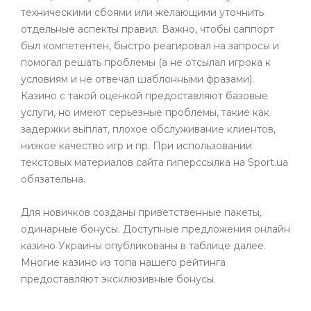
техническими сбоями или желающими уточнить
отдельные аспекты правил. Важно, чтобы саппорт
был компетентен, быстро реагировал на запросы и
помогал решать проблемы (а не отсылал игрока к
условиям и не отвечал шаблонными фразами).
Казино с такой оценкой предоставляют базовые
услуги, но имеют серьезные проблемы, такие как
задержки выплат, плохое обслуживание клиентов,
низкое качество игр и пр. При использовании
текстовых материалов сайта гиперссылка на Sport.ua
обязательна.
Для новичков созданы приветственные пакеты,
одинарные бонусы. Доступные предложения онлайн
казино Украины опубликованы в таблице далее.
Многие казино из топа нашего рейтинга
предоставляют эксклюзивные бонусы.