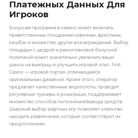
Платежных Данных Для
Игроков
Бонусная программа в казино может включать
приветственные поощрения новичкам, фриспины,
кешбэк и множество других вознаграждений. Выбор
площадки с щедрой и разноплановой бонусной
политикой может значительно увеличить ваши
шансы на выигрыш и улучшить игровой опыт. First
Casino — игровой портал, отличающийся
оригинальным дизайном. Кроме этого, оператор
предлагает качественные видеослоты, проводит
регулярные турниры и розыгрыши, поддерживает
множество способов пополнения/вывода средств.
Широкий выбор азартных игр позволяет клиентам
находить развлечения, которые соответствуют их
предпочтениям.