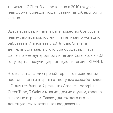
Казино GGbet было основано в 2016 году как
платформа, объединяющая ставки на киберспорт и
казино.
Здесь есть различные игры, множество бонусов и
платежных возможностей. Пин ап казино успешно
работает в Интернете с 2016 года. Сначала
деятельность азартного клуба осуществлялась,
согласно международной лицензии Curacao, а в 2021
году портал получил украинскую лицензию КРАИЛ.
Что касается самих провайдеров, то в заведении
представлены аппараты от ведущих разработчиков
ПО для гемблинга. Среди них Amatic, Endorphina,
GreenTube, 3 Oaks и многие другие студии, хорошо
знакомые игрокам. Также для каждого игрока
действуют эксклюзивные предложения.