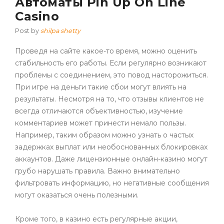
Автоматы Pin Up On Line
Casino
Post by
shilpa shetty
Проведя на сайте какое-то время, можно оценить
стабильность его работы. Если регулярно возникают
проблемы с соединением, это повод насторожиться.
При игре на деньги такие сбои могут влиять на
результаты. Несмотря на то, что отзывы клиентов не
всегда отличаются объективностью, изучение
комментариев может принести немало пользы.
Например, таким образом можно узнать о частых
задержках выплат или необоснованных блокировках
аккаунтов. Даже лицензионные онлайн-казино могут
грубо нарушать правила. Важно внимательно
фильтровать информацию, но негативные сообщения
могут оказаться очень полезными.
Кроме того, в казино есть регулярные акции,