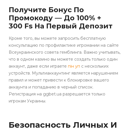
Получите Бонус По
Промокоду — До 100% +
300 Fs На Первый Депозит
Кроме того, вы можете запросить бесплатную
консультацию по профилактике игромании на сайте
Всеукраинского совета гемблинга. Важно учитывать,
что в одном казино вы можете создать только один
аккаунт, даже если играете
пін уп
с нескольких
устройств. Мультиаккаунтинг является нарушением
правил и может привести к блокировке вашего
аккаунта и попаданию в черный список.
Регистрация на ggbet.ua разрешается только
игрокам Украины.
Безопасность Личных И