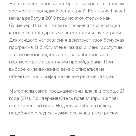
Но это лицензионные интернет казино с контролем
честности и солидной репутацией. Компания Favbet
начала работу в 2010 году исключительно как
букмекер. Позже на сайте появился также раздел
казино со стандартными автоматами и Live-играми.
Для каждого направления действует своя бонусная
программа. В библиотеке казино онлайн доступны
эксклюзивные видеослоты, разработанные в
партнерстве с известными провайдерами. При
выборе онлайн-казино важно опираться на
объективные и информативные рекомендации.
Материалы сайта предназначены для лиц старше 21
года (21+). Придерживайтесь правил (принципов)
ответственной игры. Но, делая выбор в пользу
подобного ресурса, нужно осознавать все риски.