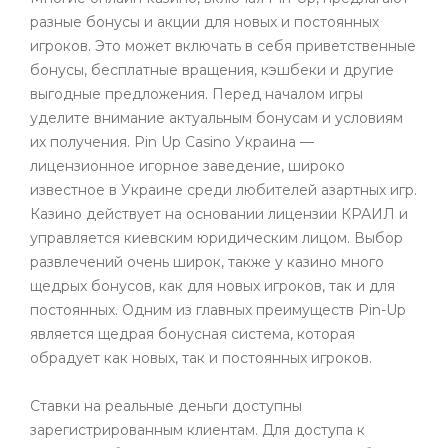
разные бонусы и акции для новых и постоянных
игроков. Это может включать в себя приветственные
бонусы, бесплатные вращения, кэшбеки и другие
выгодные предложения. Перед началом игры
уделите внимание актуальным бонусам и условиям
их получения. Pin Up Сasino Украина —
лицензионное игорное заведение, широко
известное в Украине среди любителей азартных игр.
Казино действует на основании лицензии КРАИЛ и
управляется киевским юридическим лицом. Выбор
развлечений очень широк, также у казино много
щедрых бонусов, как для новых игроков, так и для
постоянных. Одним из главных преимуществ Pin-Up
является щедрая бонусная система, которая
обрадует как новых, так и постоянных игроков.
Ставки на реальные деньги доступны
зарегистрированным клиентам. Для доступа к