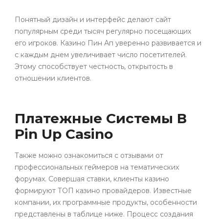
Понятный дизайн и интерфейс делают сайт
популярным среди тысяч регулярно посещающих
его игроков. Казино Пин Ап уверенно развивается и
с каждым днем увеличивает число посетителей.
Этому способствует честность, открытость в
отношении клиентов.
Платежные Системы В
Pin Up Casino
Также можно ознакомиться с отзывами от
профессиональных геймеров на тематических
форумах. Совершая ставки, клиенты казино
формируют ТОП казино провайдеров. Известные
компании, их программные продукты, особенности
представлены в таблице ниже. Процесс создания