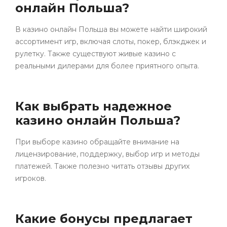
онлайн Польша?
В казино онлайн Польша вы можете найти широкий
ассортимент игр, включая слоты, покер, блэкджек и
рулетку. Также существуют живые казино с
реальными дилерами для более приятного опыта.
Как выбрать надежное
казино онлайн Польша?
При выборе казино обращайте внимание на
лицензирование, поддержку, выбор игр и методы
платежей. Также полезно читать отзывы других
игроков.
Какие бонусы предлагает