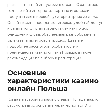
развлекательной индустрии в стране. С развитием
технологий и интернета, азартные игры стали
доступны для широкой аудитории прямо из дома.
Онлайн-казино предлагают игрокам удобный доступ
к самым популярным играм, таким как покер,
блэкджек и слоты, обеспечивая разнообразие и
увлекательный игровой процесс. Давайте
подробнее рассмотрим особенности и
преимущества казино онлайн Польша, а также
рекомендации по выбору и регистрации.
Основные
характеристики казино
онлайн Польша
Когда мы говорим о казино онлайн Польша, важно
рассмотреть их основные характеристики. Это