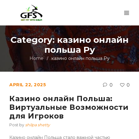
Category: казино онлайн
польша Ру
Home
казино онлайн польша Ру
/
APRIL 22, 2025
0
0
Казино онлайн Польша:
Виртуальные Возможности
для Игроков
Post by
shilpa shetty
Казино онлайн Польша стало важной частью