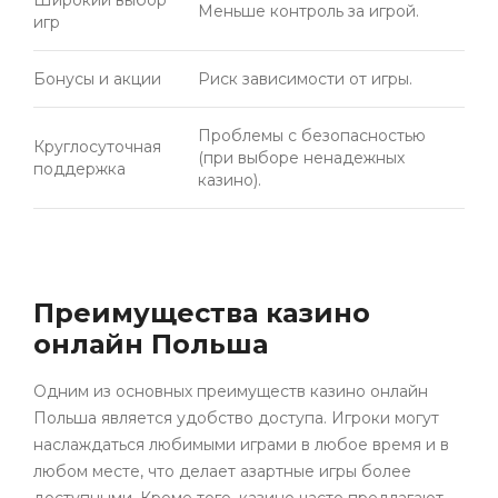
Широкий выбор
Меньше контроль за игрой.
игр
Бонусы и акции
Риск зависимости от игры.
Проблемы с безопасностью
Круглосуточная
(при выборе ненадежных
поддержка
казино).
Преимущества казино
онлайн Польша
Одним из основных преимуществ казино онлайн
Польша является удобство доступа. Игроки могут
наслаждаться любимыми играми в любое время и в
любом месте, что делает азартные игры более