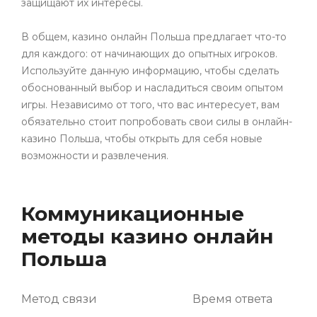
защищают их интересы.
В общем, казино онлайн Польша предлагает что-то
для каждого: от начинающих до опытных игроков.
Используйте данную информацию, чтобы сделать
обоснованный выбор и насладиться своим опытом
игры. Независимо от того, что вас интересует, вам
обязательно стоит попробовать свои силы в онлайн-
казино Польша, чтобы открыть для себя новые
возможности и развлечения.
Коммуникационные
методы казино онлайн
Польша
Метод связи
Время ответа