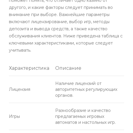
поможет понять, что отличает одно казино от
другого, и какие факторы следует принимать во
внимание при выборе. Важнейшие параметры
включают лицензирование, выбор игр, методы
депозита и вывода средств, а также качество
обслуживания клиентов. Ниже приведена таблица с
ключевыми характеристиками, которые следует
учитывать.
Характеристика
Описание
Наличие лицензий от
Лицензия
авторитетных регулирующих
органов.
Разнообразие и качество
Игры
предлагаемых игровых
автоматов и настольных игр.