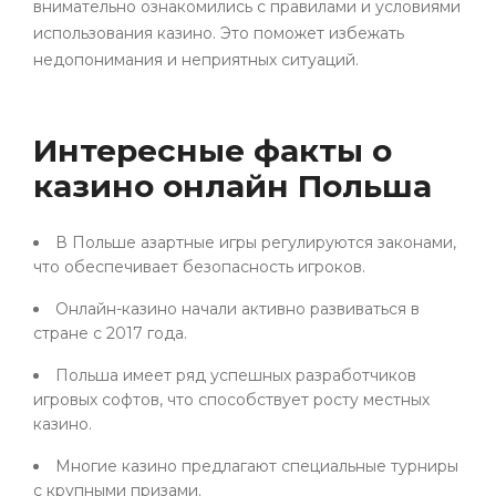
внимательно ознакомились с правилами и условиями
использования казино. Это поможет избежать
недопонимания и неприятных ситуаций.
Интересные факты о
казино онлайн Польша
В Польше азартные игры регулируются законами,
что обеспечивает безопасность игроков.
Онлайн-казино начали активно развиваться в
стране с 2017 года.
Польша имеет ряд успешных разработчиков
игровых софтов, что способствует росту местных
казино.
Многие казино предлагают специальные турниры
с крупными призами.