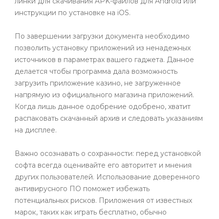
линки для скачивания APK-файлов для Android или
инструкции по установке на iOS.
По завершении загрузки документа необходимо
позволить установку приложений из ненадежных
источников в параметрах вашего гаджета. Данное
делается чтобы программа дала возможность
загрузить приложение казино, не загруженное
напрямую из официального магазина приложений.
Когда лишь данное одобрение одобрено, хватит
распаковать скачанный архив и следовать указаниям
на дисплее.
Важно осознавать о сохранности: перед установкой
софта всегда оценивайте его авторитет и мнения
других пользователей. Использование доверенного
антивирусного ПО поможет избежать
потенциальных рисков. Приложения от известных
марок, таких как играть бесплатно, обычно