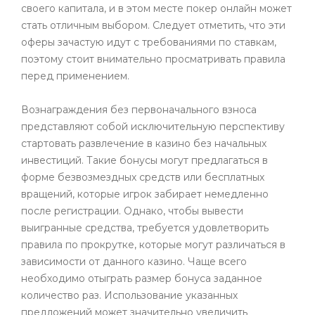
своего капитала, и в этом месте покер онлайн может
стать отличным выбором. Следует отметить, что эти
оферы зачастую идут с требованиями по ставкам,
поэтому стоит внимательно просматривать правила
перед применением.
Вознаграждения без первоначального взноса
представляют собой исключительную перспективу
стартовать развлечение в казино без начальных
инвестиций. Такие бонусы могут предлагаться в
форме безвозмездных средств или бесплатных
вращений, которые игрок забирает немедленно
после регистрации. Однако, чтобы вывести
выигранные средства, требуется удовлетворить
правила по прокрутке, которые могут различаться в
зависимости от данного казино. Чаще всего
необходимо отыграть размер бонуса заданное
количество раз. Использование указанных
предложений может значительно увеличить