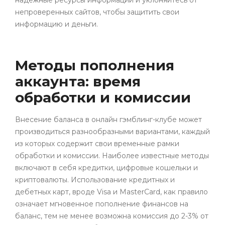
надежные ресурсы информации и уклоняйтесь от
непроверенных сайтов, чтобы защитить свои
информацию и деньги.
Методы пополнения
аккаунта: время
обработки и комиссии
Внесение баланса в онлайн гэмблинг-клубе может
производиться разнообразными вариантами, каждый
из которых содержит свои временные рамки
обработки и комиссии. Наиболее известные методы
включают в себя кредитки, цифровые кошельки и
криптовалюты. Использование кредитных и
дебетных карт, вроде Visa и MasterCard, как правило
означает мгновенное пополнение финансов на
баланс, тем не менее возможна комиссия до 2-3% от