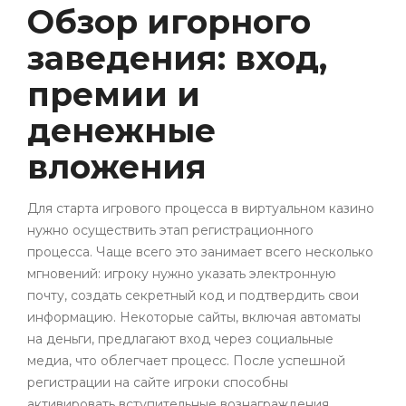
Обзор игорного
заведения: вход,
премии и
денежные
вложения
Для старта игрового процесса в виртуальном казино
нужно осуществить этап регистрационного
процесса. Чаще всего это занимает всего несколько
мгновений: игроку нужно указать электронную
почту, создать секретный код и подтвердить свои
информацию. Некоторые сайты, включая автоматы
на деньги, предлагают вход через социальные
медиа, что облегчает процесс. После успешной
регистрации на сайте игроки способны
активировать вступительные вознаграждения.