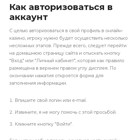
Как авторизоваться в
аккаунт
С целью авторизоваться в свой профиль в онлайн-
казино, игроку нужно будет осуществить несколько
несложных этапов. Прежде всего, следует перейти
на домашнюю страницу сайта и отыскать кнопку
"Вход" или "Личный кабинет", которая как правило
размещена в верхнем правом углу дисплея. По
окончании нажатия откроется форма для
заполнения информации.
Впишите свой логин или e-mail.
Извините, я не могу помочь с этой просьбой.
Кликните кнопку "Войти".