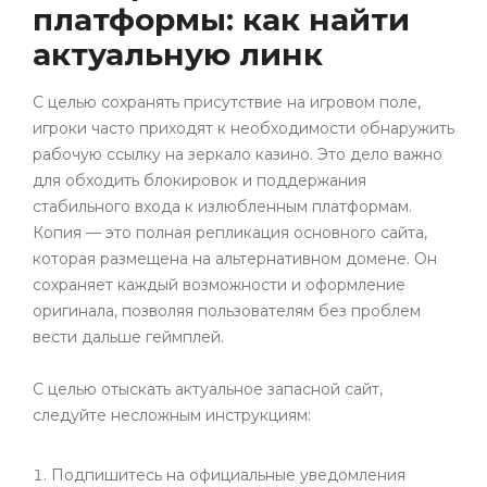
платформы: как найти
актуальную линк
С целью сохранять присутствие на игровом поле,
игроки часто приходят к необходимости обнаружить
рабочую ссылку на зеркало казино. Это дело важно
для обходить блокировок и поддержания
стабильного входа к излюбленным платформам.
Копия — это полная репликация основного сайта,
которая размещена на альтернативном домене. Он
сохраняет каждый возможности и оформление
оригинала, позволяя пользователям без проблем
вести дальше геймплей.
С целью отыскать актуальное запасной сайт,
следуйте несложным инструкциям:
Подпишитесь на официальные уведомления