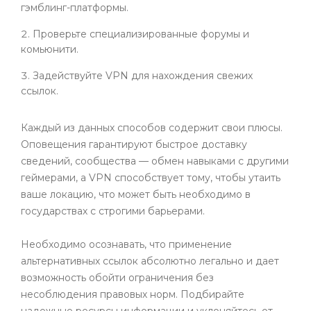
гэмблинг-платформы.
Проверьте специализированные форумы и
комьюнити.
Задействуйте VPN для нахождения свежих
ссылок.
Каждый из данных способов содержит свои плюсы.
Оповещения гарантируют быстрое доставку
сведений, сообщества — обмен навыками с другими
геймерами, а VPN способствует тому, чтобы утаить
ваше локацию, что может быть необходимо в
государствах с строгими барьерами.
Необходимо осознавать, что применение
альтернативных ссылок абсолютно легально и дает
возможность обойти ограничения без
несоблюдения правовых норм. Подбирайте