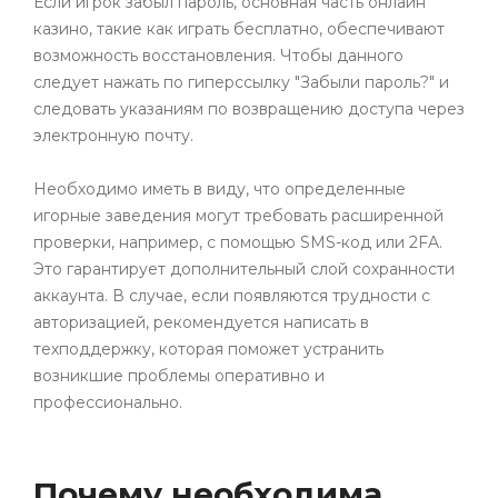
Если игрок забыл пароль, основная часть онлайн
казино, такие как играть бесплатно, обеспечивают
возможность восстановления. Чтобы данного
следует нажать по гиперссылку "Забыли пароль?" и
следовать указаниям по возвращению доступа через
электронную почту.
Необходимо иметь в виду, что определенные
игорные заведения могут требовать расширенной
проверки, например, с помощью SMS-код или 2FA.
Это гарантирует дополнительный слой сохранности
аккаунта. В случае, если появляются трудности с
авторизацией, рекомендуется написать в
техподдержку, которая поможет устранить
возникшие проблемы оперативно и
профессионально.
Почему необходима